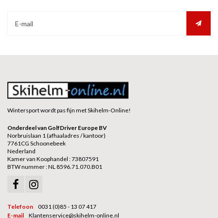
Wintersport wordt pas fijn met Skihelm-Online!
Onderdeel van GolfDriver Europe BV
Norbruislaan 1 (afhaaladres / kantoor)
7761CG Schoonebeek
Nederland
Kamer van Koophandel : 73807591
BTW nummer : NL 8596.71.070.B01
Telefoon
0031 (0)85 - 13 07 417
E-mail
Klantenservice@skihelm-online.nl