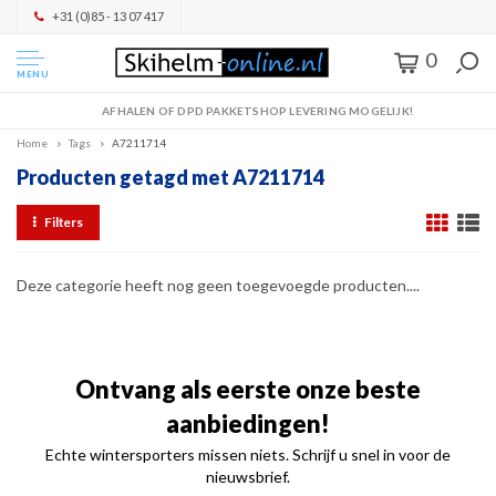
+31 (0)85 - 13 07 417
0
MENU
AFHALEN OF DPD PAKKETSHOP LEVERING MOGELIJK!
Home
Tags
A7211714
Producten getagd met A7211714
Filters
Deze categorie heeft nog geen toegevoegde producten....
Ontvang als eerste onze beste
aanbiedingen!
Echte wintersporters missen niets. Schrijf u snel in voor de
nieuwsbrief.