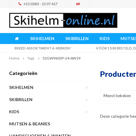
+31 (0)85 - 13 07 417
SKIHELMEN
SKIBRILLEN
KIDS
MUTSEN
BREED ASSORTIMENT A-MERKEN!
VÓÓR 15:00 BESTELD,
Home
Tags
52GW9603P-24-AW19
Producte
Categorieën
SKIHELMEN
Meest bekeken
SKIBRILLEN
KIDS
Deze categorie he
MUTSEN & BEANIES
HANDSCHOENEN & WANTEN