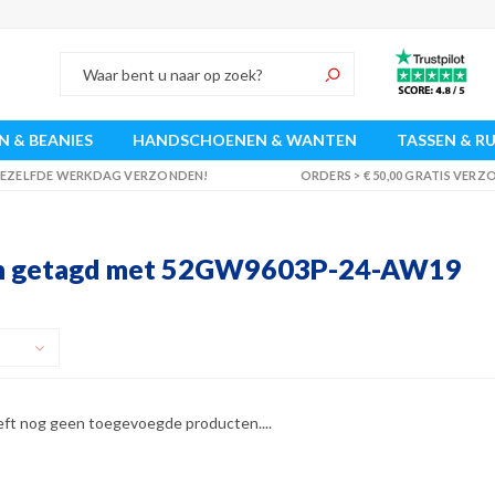
 & BEANIES
HANDSCHOENEN & WANTEN
TASSEN & R
 DEZELFDE WERKDAG VERZONDEN!
ORDERS > € 50,00 GRATIS VER
n getagd met 52GW9603P-24-AW19
eft nog geen toegevoegde producten....