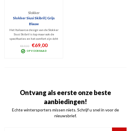
Slokker
Slokker Siusi Skibril | Grijs
Blauw
Het Italiaanse design van de Slokker
Siusi Skibril is top maar ook de
specificaties en het comfort zijn écht
op niveau. De geventileerde,
€69,00
€89,00
sferische lens met harde
OP VOORRAAD
spiegelcoating is niet alleen cool, hij
beschermt ook 100% tegen UV en
Infrarood.
Ontvang als eerste onze beste
aanbiedingen!
Echte wintersporters missen niets. Schrijf u snel in voor de
nieuwsbrief.