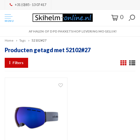
+31 (0)85 - 13 07 417
0
MENU
AFHALEN OF DPD PAKKETSHOP LEVERING MOGELIJK!
Home
Tags
52102#27
Producten getagd met 52102#27
Filters