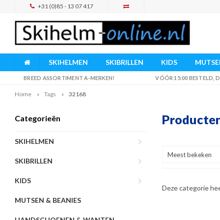
+31 (0)85 - 13 07 417
SKIHELMEN
SKIBRILLEN
KIDS
MUTSEN
BREED ASSORTIMENT A-MERKEN!
VÓÓR 15:00 BESTELD,
Home
Tags
32168
Producten
Categorieën
SKIHELMEN
Meest bekeken
SKIBRILLEN
KIDS
Deze categorie he
MUTSEN & BEANIES
HANDSCHOENEN & WANTEN