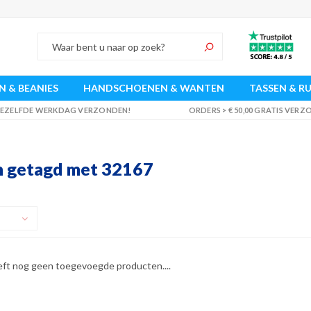
 & BEANIES
HANDSCHOENEN & WANTEN
TASSEN & R
 DEZELFDE WERKDAG VERZONDEN!
ORDERS > € 50,00 GRATIS VER
 getagd met 32167
eft nog geen toegevoegde producten....