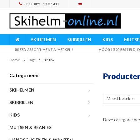
+31 (0)85 - 13 07 417
SKIHELMEN
SKIBRILLEN
KIDS
MUTSEN
BREED ASSORTIMENT A-MERKEN!
VÓÓR 15:00 BESTELD,
Home
Tags
32167
Producten
Categorieën
SKIHELMEN
Meest bekeken
SKIBRILLEN
KIDS
Deze categorie he
MUTSEN & BEANIES
HANDSCHOENEN & WANTEN