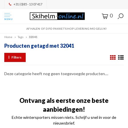
+31 (0)85 - 13 07 417
0
MENU
AFHALEN OF DPD PAKKETSHOP LEVERING MOGELIJK!
Home
Tags
32041
Producten getagd met 32041
Filters
Deze categorie heeft nog geen toegevoegde producten....
Ontvang als eerste onze beste
aanbiedingen!
Echte wintersporters missen niets. Schrijf u snel in voor de
nieuwsbrief.