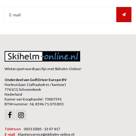
Wintersport wordt pas fijn met Skihelm-Online!
Onderdeel van GolfDriver Europe BV
Norbruislaan 1 (afhaaladres / kantoor)
7761CG Schoonebeek
Nederland
Kamer van Koophandel : 73807591
BTW nummer : NL 8596.71.070.B01
Telefoon
0031 (0)85 - 13 07 417
E-mail
Klantenservice@skihelm-online.nl