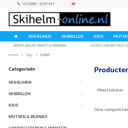
+31 (0)85 - 13 07 417
SKIHELMEN
SKIBRILLEN
KIDS
MUTSEN
BREED ASSORTIMENT A-MERKEN!
VÓÓR 15:00 BESTELD,
Home
Tags
31835
Producten
Categorieën
SKIHELMEN
Meest bekeken
SKIBRILLEN
KIDS
Deze categorie he
MUTSEN & BEANIES
HANDSCHOENEN & WANTEN