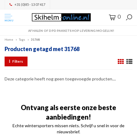
+31 (0)85 - 13 07 417
0
MENU
AFHALEN OF DPD PAKKETSHOP LEVERING MOGELIJK!
Home
Tags
31768
Producten getagd met 31768
Filters
Deze categorie heeft nog geen toegevoegde producten....
Ontvang als eerste onze beste
aanbiedingen!
Echte wintersporters missen niets. Schrijf u snel in voor de
nieuwsbrief.