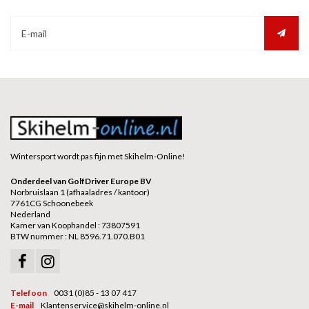
Wintersport wordt pas fijn met Skihelm-Online!
Onderdeel van GolfDriver Europe BV
Norbruislaan 1 (afhaaladres / kantoor)
7761CG Schoonebeek
Nederland
Kamer van Koophandel : 73807591
BTW nummer : NL 8596.71.070.B01
Telefoon
0031 (0)85 - 13 07 417
E-mail
Klantenservice@skihelm-online.nl