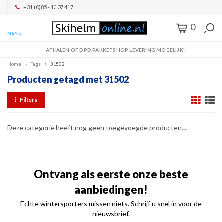
+31 (0)85 - 13 07 417
0
MENU
AFHALEN OF DPD PAKKETSHOP LEVERING MOGELIJK!
Home
Tags
31502
Producten getagd met 31502
Filters
Deze categorie heeft nog geen toegevoegde producten....
Ontvang als eerste onze beste
aanbiedingen!
Echte wintersporters missen niets. Schrijf u snel in voor de
nieuwsbrief.