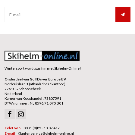
Wintersport wordt pas fijn met Skihelm-Online!
Onderdeel van GolfDriver Europe BV
Norbruislaan 1 (afhaaladres / kantoor)
7761CG Schoonebeek
Nederland
Kamer van Koophandel : 73807591
BTW nummer : NL 8596.71.070.B01
Telefoon
0031 (0)85 - 13 07 417
E-mail
Klantenservice@skihelm-online.nl