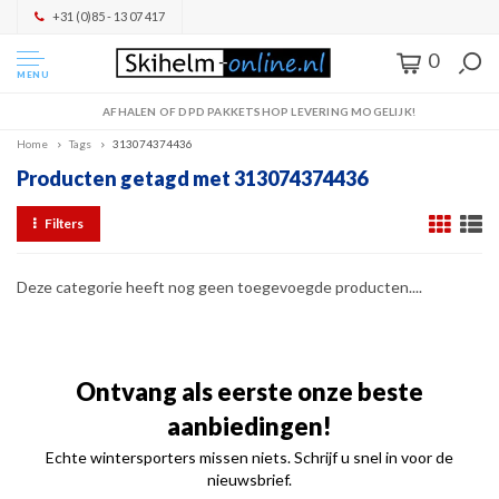
+31 (0)85 - 13 07 417
0
MENU
AFHALEN OF DPD PAKKETSHOP LEVERING MOGELIJK!
Home
Tags
313074374436
Producten getagd met 313074374436
Filters
Deze categorie heeft nog geen toegevoegde producten....
Ontvang als eerste onze beste
aanbiedingen!
Echte wintersporters missen niets. Schrijf u snel in voor de
nieuwsbrief.