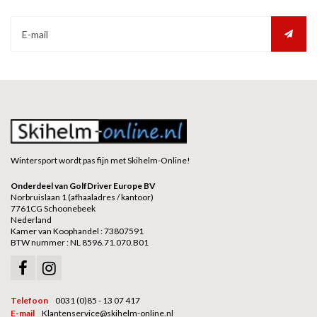
Wintersport wordt pas fijn met Skihelm-Online!
Onderdeel van GolfDriver Europe BV
Norbruislaan 1 (afhaaladres / kantoor)
7761CG Schoonebeek
Nederland
Kamer van Koophandel : 73807591
BTW nummer : NL 8596.71.070.B01
Telefoon
0031 (0)85 - 13 07 417
E-mail
Klantenservice@skihelm-online.nl