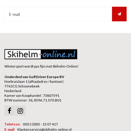
Wintersport wordt pas fijn met Skihelm-Online!
Onderdeel van GolfDriver Europe BV
Norbruislaan 1 (afhaaladres / kantoor)
7761CG Schoonebeek
Nederland
Kamer van Koophandel : 73807591
BTW nummer : NL 8596.71.070.B01
Telefoon
0031 (0)85 - 13 07 417
E-mail
Klantenservice@skihelm-online.nl