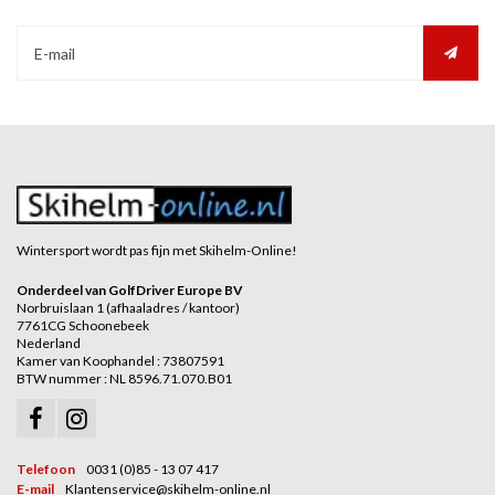
Wintersport wordt pas fijn met Skihelm-Online!
Onderdeel van GolfDriver Europe BV
Norbruislaan 1 (afhaaladres / kantoor)
7761CG Schoonebeek
Nederland
Kamer van Koophandel : 73807591
BTW nummer : NL 8596.71.070.B01
Telefoon
0031 (0)85 - 13 07 417
E-mail
Klantenservice@skihelm-online.nl