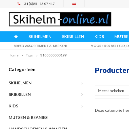
+31 (0)85 - 13 07 417
SKIHELMEN
SKIBRILLEN
KIDS
MUTSEN
BREED ASSORTIMENT A-MERKEN!
VÓÓR 15:00 BESTELD,
Home
Tags
3100000000199
Producte
Categorieën
SKIHELMEN
Meest bekeken
SKIBRILLEN
KIDS
Deze categorie he
MUTSEN & BEANIES
HANDSCHOENEN & WANTEN