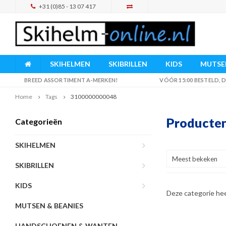
+31 (0)85 - 13 07 417
SKIHELMEN
SKIBRILLEN
KIDS
MUTSEN
BREED ASSORTIMENT A-MERKEN!
VÓÓR 15:00 BESTELD,
Home
Tags
3100000000048
Producte
Categorieën
SKIHELMEN
Meest bekeken
SKIBRILLEN
KIDS
Deze categorie he
MUTSEN & BEANIES
HANDSCHOENEN & WANTEN