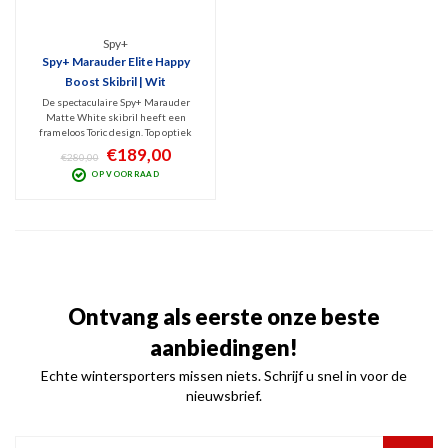
Spy+
Spy+ Marauder Elite Happy
Boost Skibril | Wit
De spectaculaire Spy+ Marauder
Matte White skibril heeft een
frameloos Toric design. Top optiek
zorgt voor ultiem helder,
€189,00
€280,00
vervormingsvrij zicht. Revolutionaire
OP VOORRAAD
Happy lenstechnologie en geleverd
met 2 lenzen en handig, magnetisch
lenswissel systeem.
Ontvang als eerste onze beste
aanbiedingen!
Echte wintersporters missen niets. Schrijf u snel in voor de
nieuwsbrief.