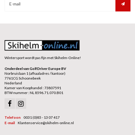
Wintersport wordt pas fijn met Skihelm-Online!
Onderdeel van GolfDriver Europe BV
Norbruislaan 1 (afhaaladres / kantoor)
7761CG Schoonebeek
Nederland
Kamer van Koophandel : 73807591
BTW nummer : NL 8596.71.070.B01
Telefoon
0031 (0)85 - 13 07 417
E-mail
Klantenservice@skihelm-online.nl