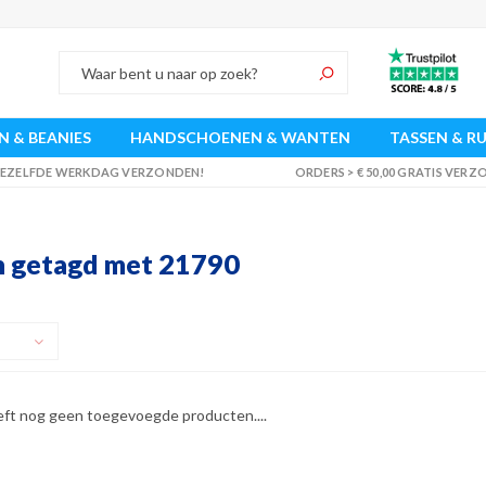
 & BEANIES
HANDSCHOENEN & WANTEN
TASSEN & R
 DEZELFDE WERKDAG VERZONDEN!
ORDERS > € 50,00 GRATIS VER
 getagd met 21790
eft nog geen toegevoegde producten....