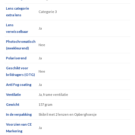
Lens categorie
Categorie 3
extra lens
Lens
Ja
verwisselbaar
Photochromatisch
Nee
(meekleurend)
Polariserend
Ja
Geschikt voor
Nee
brildragers (OTG)
Anti Fog coating
Ja
Ventilatie
Ja, frame ventilatie
Gewicht
157 gram
In de verpakking
Skibril met 2 lenzen en Opberghoesje
Voorzien van CE
Ja
Markering