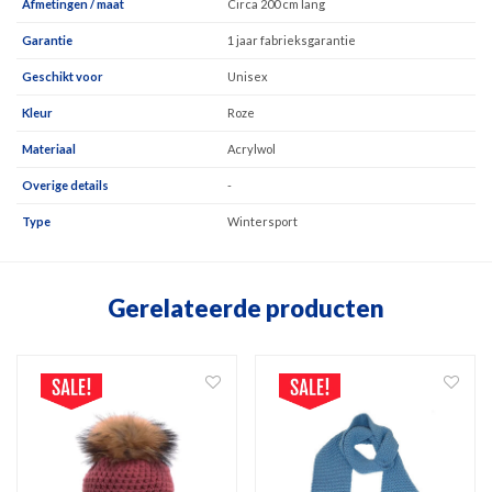
Afmetingen / maat
Circa 200 cm lang
Garantie
1 jaar fabrieksgarantie
Geschikt voor
Unisex
Kleur
Roze
Materiaal
Acrylwol
Overige details
-
Type
Wintersport
Gerelateerde producten