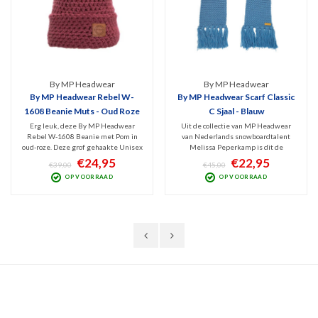
By MP Headwear
By MP Headwear
By MP Headwear Rebel W-
By MP Headwear Scarf Classic
1608 Beanie Muts - Oud Roze
C Sjaal - Blauw
Erg leuk, deze By MP Headwear
Uit de collectie van MP Headwear
Rebel W-1608 Beanie met Pom in
van Nederlands snowboardtalent
oud-roze. Deze grof gehaakte Unisex
Melissa Peperkamp is dit de
beanie is van erg mooie kwaliteit
heerlijk warme Classic C Scarf. Deze
€24,95
€22,95
€39,00
€45,00
gemaakt. Heerlijk warm en
blauwe, grof gehaakte sjaal is 2
OP VOORRAAD
OP VOORRAAD
comfortabel dankzij de
meter lang, uitgevoerd in
geïntegreerde Fleece-band. De
topkwaliteit Acrylwol en v.v. bruin
pluizige bol is afneembaar. Medium
lederen MP Headwear label.
of Large.