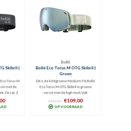
Bollé
G Skibril |
Bollé Eco Torus M OTG Skibril |
Groen
é Eco Torus M
Dit is de lichtgroene Medium-Fit Bollé
rsie met de
Eco Torus M OTG Skibril in groene
ek. De cat. 2
versie met de high-tech Volt
 IR en geeft
lenstechniek. De cat. 3 lens beschermt
00
€109,00
€169,00
zonnig tot
tegen UV / IR en geeft optimaal zicht bij
AAD
OP VOORRAAD
design dus
licht zonnig tot zonnig weer! Torisch
G geschikt!
design dus breed gezichtsveld.