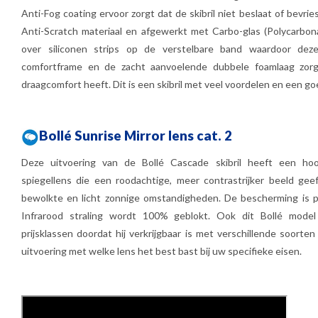
Anti-Fog coating ervoor zorgt dat de skibril niet beslaat of bevri
Anti-Scratch materiaal en afgewerkt met Carbo-glas (Polycarbonaa
over siliconen strips op de verstelbare band waardoor deze s
comfortframe en de zacht aanvoelende dubbele foamlaag zorge
draagcomfort heeft. Dit is een skibril met veel voordelen en een go
Bollé Sunrise Mirror lens cat. 2
Deze uitvoering van de Bollé Cascade skibril heeft een hoo
spiegellens die een roodachtige, meer contrastrijker beeld gee
bewolkte en licht zonnige omstandigheden. De bescherming is pr
Infrarood straling wordt 100% geblokt. Ook dit Bollé model i
prijsklassen doordat hij verkrijgbaar is met verschillende soorten
uitvoering met welke lens het best bast bij uw specifieke eisen.