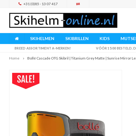
+31 (0)85 - 13 07 417
SKIHELMEN
SKIBRILLEN
KIDS
MUTSEN
BREED ASSORTIMENT A-MERKEN!
VÓÓR 15:00 BESTELD,
Home
Bollé Cascade OTG Skibril | Titanium Grey Matte | Sunrise Mirror Le