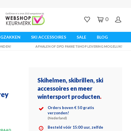
0
UGZAKKEN
SKI ACCESSOIRES
SALE
BLOG
ZONDEN!
AFHALEN OF DPD PAKKETSHOP LEVERING MOGELIJK!
Skihelmen, skibrillen, ski
accessoires en meer
rey
wintersport producten
.
Orders boven € 50 gratis
verzonden!
(Nederland)
Besteld vóór 15:00 uur, zelfde
RRAAD