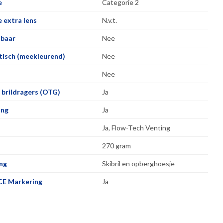
e
Categorie 2
 extra lens
N.v.t.
lbaar
Nee
isch (meekleurend)
Nee
Nee
 brildragers (OTG)
Ja
ing
Ja
Ja, Flow-Tech Venting
270 gram
ng
Skibril en opberghoesje
CE Markering
Ja