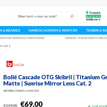
 & BEANIES
HANDSCHOENEN & WANTEN
TASSEN & R
 DEZELFDE WERKDAG VERZONDEN!
ORDERS > € 50,00 GRATIS VER
ns Cat. 2
Bollé Cascade OTG Skibril | Titanium G
Matte | Sunrise Mirror Lens Cat. 2
ARTIKELCODE
BL023SB3207
€69,00
€119,00
3 OP VOO