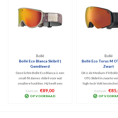
Bollé
Bollé
Bollé Eco Blanca Skibril |
Bollé Eco Torus M OT
Gemêleerd
Zwart
Deze lichte Bollé Eco Blanca is een
Dit is de Medium-Fit Boll
small-fit dames skibril voor wat
OTG Skibril in zwarte ve
smallere hoofden. Hij heeft een
high-tech Volt lenstechni
Sunrise Cat. 2 lens die optimaal zicht
lens beschermt tegen UV /
€89,00
€85,
€129,00
€120,00
biedt bij bewolkt tot licht zonnig weer.
optimaal zicht bij licht 
OP VOORRAAD
OP VOORR
De lens beschermt tegen UV en de
bewolkt weer! Torisch 
spiegelcoating blokt Infrarood.
breed gezichtsveld. OT