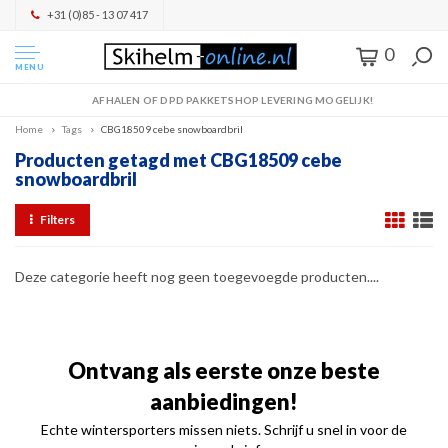
+31 (0)85 - 13 07 417
0
MENU
AFHALEN OF DPD PAKKETSHOP LEVERING MOGELIJK!
Home
Tags
CBG18509 cebe snowboardbril
Producten getagd met CBG18509 cebe
snowboardbril
Filters
Deze categorie heeft nog geen toegevoegde producten....
Ontvang als eerste onze beste
aanbiedingen!
Echte wintersporters missen niets. Schrijf u snel in voor de