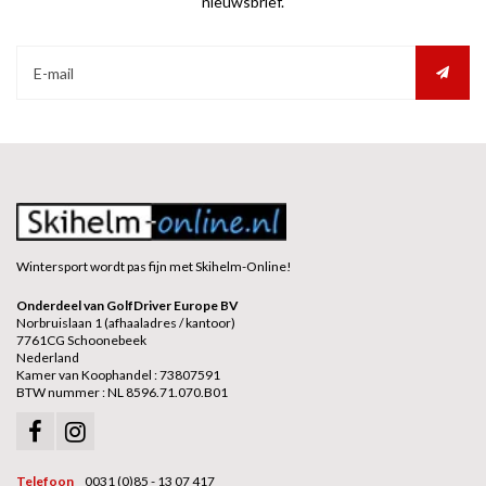
nieuwsbrief.
Wintersport wordt pas fijn met Skihelm-Online!
Onderdeel van GolfDriver Europe BV
Norbruislaan 1 (afhaaladres / kantoor)
7761CG Schoonebeek
Nederland
Kamer van Koophandel : 73807591
BTW nummer : NL 8596.71.070.B01
Telefoon
0031 (0)85 - 13 07 417