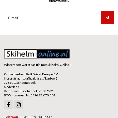
nieuwsbrief.
Wintersport wordt pas fijn met Skihelm-Online!
Onderdeel van GolfDriver Europe BV
Norbruislaan 1 (afhaaladres / kantoor)
7761CG Schoonebeek
Nederland
Kamer van Koophandel : 73807591
BTW nummer : NL 8596.71.070.B01
Telefoon
0031 (0)85 - 13 07 417