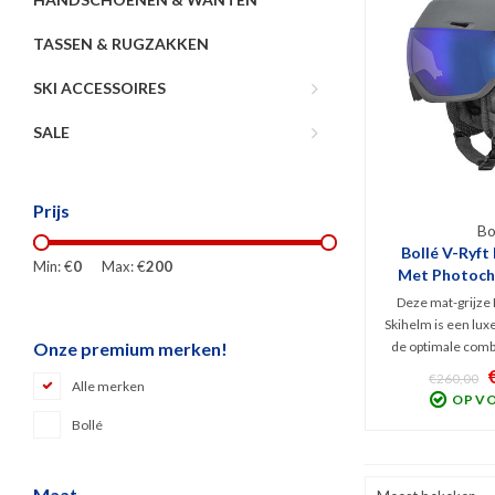
TASSEN & RUGZAKKEN
SKI ACCESSOIRES
SALE
Prijs
Bo
Bollé V-Ryft
Min: €
0
Max: €
200
Met Photochr
Gr
Deze mat-grijze 
Skihelm is een lux
de optimale combi
Onze premium merken!
ventilatie, stoer 
€260,00
Alle merken
en perfect zic
OP V
meekleurend Pho
Bollé
(S1-S3) en enorme 
spe
Maat