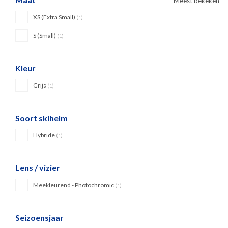
Meest bekeken
XS (Extra Small)
(1)
S (Small)
(1)
Kleur
Grijs
(1)
Soort skihelm
Hybride
(1)
Lens / vizier
Meekleurend - Photochromic
(1)
Seizoensjaar