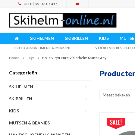
+31 (0)85 - 13 07 417
SKIHELMEN
SKIBRILLEN
KIDS
MUTSEN
BREED ASSORTIMENT A-MERKEN!
VÓÓR 15:00 BESTELD,
Home
Tags
Bollé V-ryft Pure Vizierhelm Matte Grey
Producten
Categorieën
SKIHELMEN
Meest bekeken
SKIBRILLEN
KIDS
MUTSEN & BEANIES
HANDSCHOENEN & WANTEN