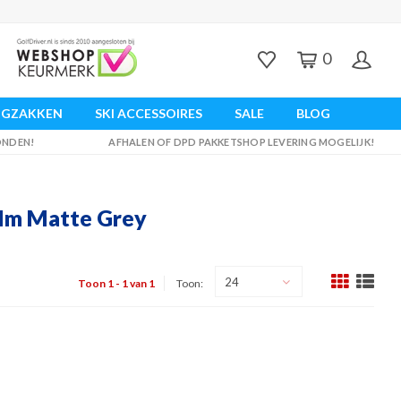
0
UGZAKKEN
SKI ACCESSOIRES
SALE
BLOG
ZONDEN!
AFHALEN OF DPD PAKKETSHOP LEVERING MOGELIJK!
elm Matte Grey
24
Toon 1 - 1 van 1
Toon: