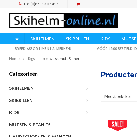
+31 (0)85 - 13 07 417
SKIHELMEN
SKIBRILLEN
KIDS
MUTSEN
BREED ASSORTIMENT A-MERKEN!
VÓÓR 15:00 BESTELD,
Home
Tags
blauwe skimuts Sinner
Producten
Categorieën
SKIHELMEN
Meest bekeken
SKIBRILLEN
KIDS
MUTSEN & BEANIES
HANDSCHOENEN & WANTEN