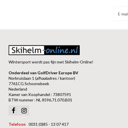
Wintersport wordt pas fijn met Skihelm-Online!
Onderdeel van GolfDriver Europe BV
Norbruislaan 1 (afhaaladres / kantoor)
7761CG Schoonebeek
Nederland
Kamer van Koophandel : 73807591
BTW nummer : NL 8596.71.070.B01
Telefoon
0031 (0)85 - 13 07 417