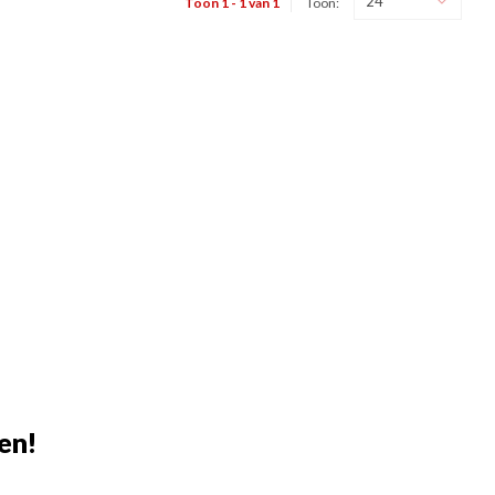
24
Toon 1 - 1 van 1
Toon:
en!