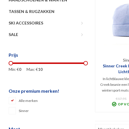
TASSEN & RUGZAKKEN
SKI ACCESSOIRES
SALE
Prijs
Sin
Sinner Creek 
Min: €
0
Max: €
10
Licht
In lichtblauwe kl
Creek beanie een l
wintersport muts. 
Onze premium merken!
uitbundig in desi
€17,95
Alle merken
wind en kou beste
OP V
100% Acryl met S
Sinner
de omslag. One
Maat