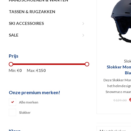
TASSEN & RUGZAKKEN
SKI ACCESSOIRES
SALE
Prijs
Slo
Slokker Mon
Min: €
0
Max: €
150
Bl
Deze Slokker Mon
het helmdesign
Snowmass maar 
Onze premium merken!
interieur. Dit bla
€139,00
Alle merken
biedt een prima b
toch lekker licht (
Slokker
voor zowel recreat
ski
Kleur