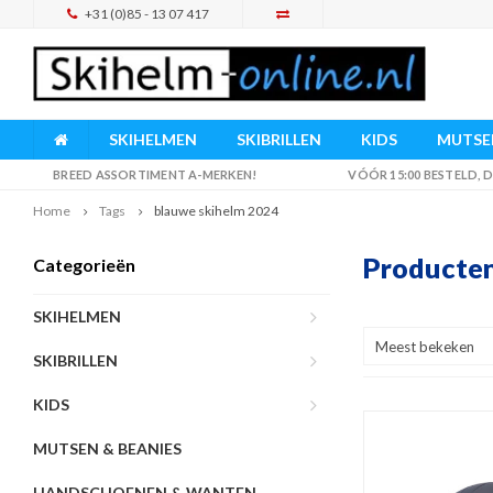
+31 (0)85 - 13 07 417
SKIHELMEN
SKIBRILLEN
KIDS
MUTSEN
BREED ASSORTIMENT A-MERKEN!
VÓÓR 15:00 BESTELD,
Home
Tags
blauwe skihelm 2024
Producten
Categorieën
SKIHELMEN
Meest bekeken
SKIBRILLEN
KIDS
MUTSEN & BEANIES
HANDSCHOENEN & WANTEN