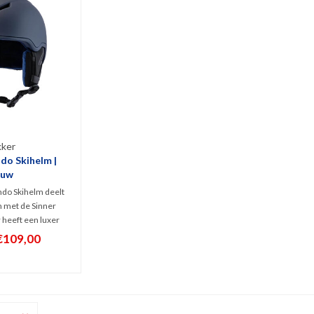
kker
do Skihelm |
auw
do Skihelm deelt
 met de Sinner
heeft een luxer
uwe In-Mould model
€109,00
escherming maar is
405 gram). Geschikt
ieve als off-piste
ërs.