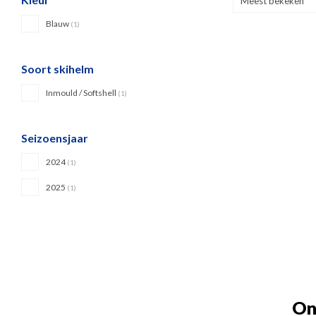
Meest bekeken
Blauw
(1)
Soort skihelm
Inmould / Softshell
(1)
Seizoensjaar
2024
(1)
2025
(1)
On