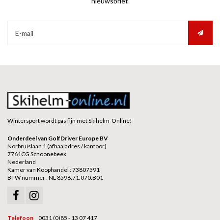
nieuwsbrief.
Wintersport wordt pas fijn met Skihelm-Online!
Onderdeel van GolfDriver Europe BV
Norbruislaan 1 (afhaaladres / kantoor)
7761CG Schoonebeek
Nederland
Kamer van Koophandel : 73807591
BTW nummer : NL 8596.71.070.B01
Telefoon
0031 (0)85 - 13 07 417