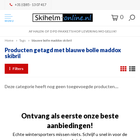
+31 (0)85 - 13 07 417
0
MENU
AFHALEN OF DPD PAKKETSHOP LEVERING MOGELIJK!
Home
Tags
blauwe bolle maddox skibril
Producten getagd met blauwe bolle maddox
skibril
Filters
Deze categorie heeft nog geen toegevoegde producten....
Ontvang als eerste onze beste
aanbiedingen!
Echte wintersporters missen niets. Schrijf u snel in voor de