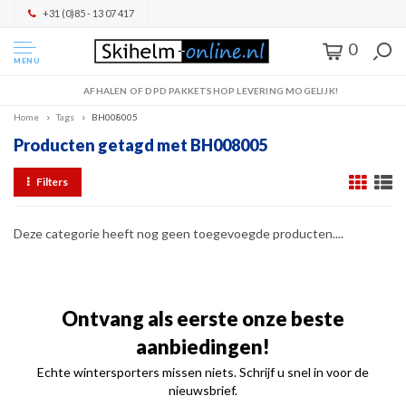
+31 (0)85 - 13 07 417
0
MENU
AFHALEN OF DPD PAKKETSHOP LEVERING MOGELIJK!
Home
Tags
BH008005
Producten getagd met BH008005
Filters
Deze categorie heeft nog geen toegevoegde producten....
Ontvang als eerste onze beste
aanbiedingen!
Echte wintersporters missen niets. Schrijf u snel in voor de
nieuwsbrief.