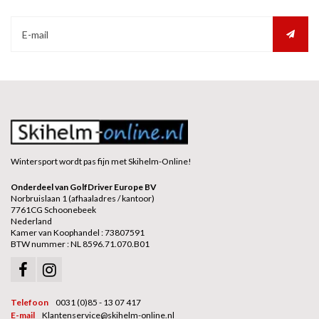
Wintersport wordt pas fijn met Skihelm-Online!
Onderdeel van GolfDriver Europe BV
Norbruislaan 1 (afhaaladres / kantoor)
7761CG Schoonebeek
Nederland
Kamer van Koophandel : 73807591
BTW nummer : NL 8596.71.070.B01
Telefoon
0031 (0)85 - 13 07 417
E-mail
Klantenservice@skihelm-online.nl