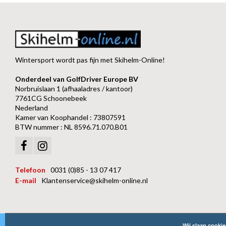
Wintersport wordt pas fijn met Skihelm-Online!
Onderdeel van GolfDriver Europe BV
Norbruislaan 1 (afhaaladres / kantoor)
7761CG Schoonebeek
Nederland
Kamer van Koophandel : 73807591
BTW nummer : NL 8596.71.070.B01
Telefoon
0031 (0)85 - 13 07 417
E-mail
Klantenservice@skihelm-online.nl
Wij slaan cooki