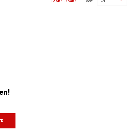
24
Toon 1 - 1 van 1
Toon:
en!
ER