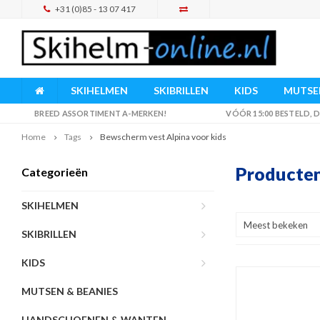
+31 (0)85 - 13 07 417
SKIHELMEN
SKIBRILLEN
KIDS
MUTSEN
BREED ASSORTIMENT A-MERKEN!
VÓÓR 15:00 BESTELD,
Home
Tags
Bewscherm vest Alpina voor kids
Producten
Categorieën
SKIHELMEN
Meest bekeken
SKIBRILLEN
KIDS
MUTSEN & BEANIES
HANDSCHOENEN & WANTEN