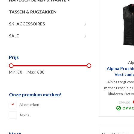
TASSEN & RUGZAKKEN
SKI ACCESSOIRES
SALE
Prijs
Alp
Alpina Proshi
Min: €
0
Max: €
80
Vest Juni
Alpina zorgt voo
met de Proshield P
kinderen. Het v
Onze premium merken!
laagje kleding
€99,00
Alle merken
comfortabel o
OP V
beschermt de ru
Alpina
ernstige ve
Maat