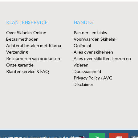
KLANTENSERVICE
HANDIG
Over Skihelm-Online
Partners en Links
Betaalmethoden
Voorwaarden Skihelm-
Achteraf betalen met Klarna
Online.nl
Verzending
Alles over skihelmen
Retourneren van producten
Alles over skibrillen, lenzen en
Onze garantie
vizieren
Klantenservice & FAQ
Duurzaamheid
Privacy Policy / AVG
Disclaimer
es op om onze website te verbeteren. Is dat akkoord?
JA
NEE
Mee