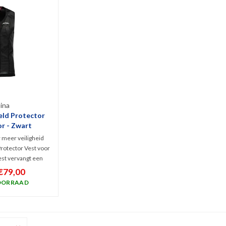
ina
eld Protector
or - Zwart
r meer veiligheid
rotector Vest voor
est vervangt een
, is ademend en
€79,00
m te dragen en
OORRAAD
ggengraat tegen
rwondingen.