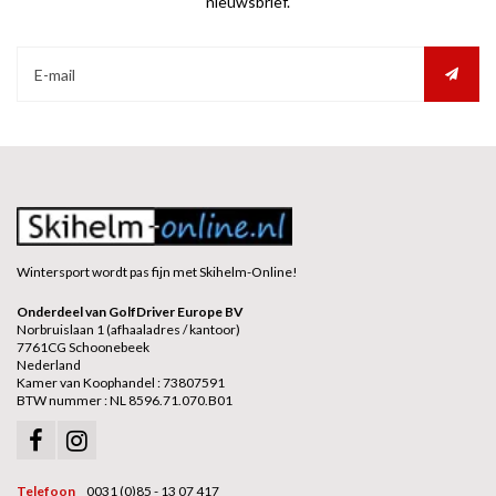
nieuwsbrief.
Wintersport wordt pas fijn met Skihelm-Online!
Onderdeel van GolfDriver Europe BV
Norbruislaan 1 (afhaaladres / kantoor)
7761CG Schoonebeek
Nederland
Kamer van Koophandel : 73807591
BTW nummer : NL 8596.71.070.B01
Telefoon
0031 (0)85 - 13 07 417