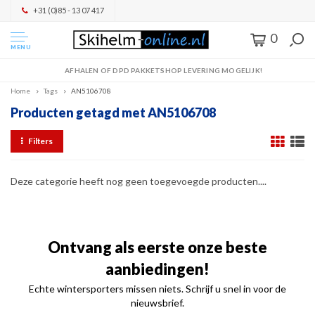
+31 (0)85 - 13 07 417
0
MENU
AFHALEN OF DPD PAKKETSHOP LEVERING MOGELIJK!
Home
Tags
AN5106708
Producten getagd met AN5106708
Filters
Deze categorie heeft nog geen toegevoegde producten....
Ontvang als eerste onze beste
aanbiedingen!
Echte wintersporters missen niets. Schrijf u snel in voor de
nieuwsbrief.