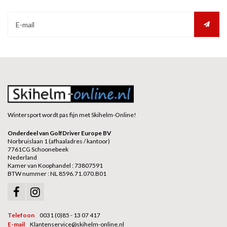
Wintersport wordt pas fijn met Skihelm-Online!
Onderdeel van GolfDriver Europe BV
Norbruislaan 1 (afhaaladres / kantoor)
7761CG Schoonebeek
Nederland
Kamer van Koophandel : 73807591
BTW nummer : NL 8596.71.070.B01
Telefoon
0031 (0)85 - 13 07 417
E-mail
Klantenservice@skihelm-online.nl