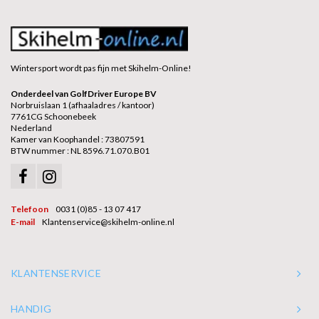
Wintersport wordt pas fijn met Skihelm-Online!
Onderdeel van GolfDriver Europe BV
Norbruislaan 1 (afhaaladres / kantoor)
7761CG Schoonebeek
Nederland
Kamer van Koophandel : 73807591
BTW nummer : NL 8596.71.070.B01
Telefoon
0031 (0)85 - 13 07 417
E-mail
Klantenservice@skihelm-online.nl
KLANTENSERVICE
HANDIG