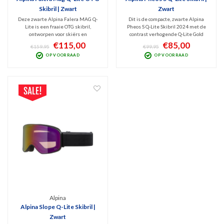
Skibril | Zwart
Zwart
Deze zwarte Alpina Falera MAG Q-
Dit is de compacte, zwarte Alpina
Lite is een fraaie OTG skibril,
Pheos S Q-Lite Skibril 2024 met de
ontworpen voor skiërs en
contrast verhogende Q-Lite Gold
snowboarders die zich willen
Mirror lens (Cat. 2). Deze
€115,00
€85,00
€159,95
€99,95
voorbereiden op wisselend weer. Dat
spiegellens filtert de schadelijk UV
OP VOORRAAD
OP VOORRAAD
kan dankzij 2 meegeleverde lenzen
100% en blokt Infrarode straling.
(Cat.1+2) en het slimme,
Optimaal zicht bij bewolkt tot licht
magnetische lenswisselsysteem.
zonnig weer.
Alpina
Alpina Slope Q-Lite Skibril |
Zwart