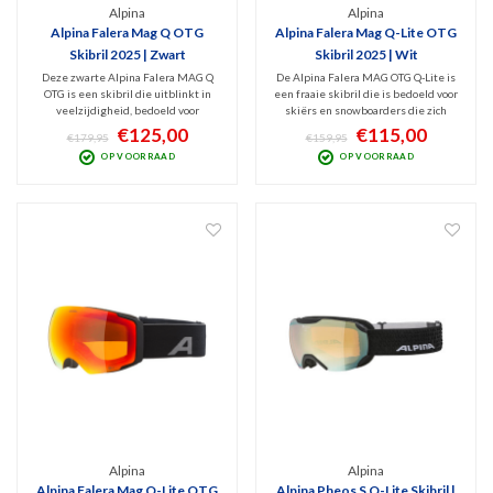
Alpina
Alpina
Alpina Falera Mag Q OTG
Alpina Falera Mag Q-Lite OTG
Skibril 2025 | Zwart
Skibril 2025 | Wit
Deze zwarte Alpina Falera MAG Q
De Alpina Falera MAG OTG Q-Lite is
OTG is een skibril die uitblinkt in
een fraaie skibril die is bedoeld voor
veelzijdigheid, bedoeld voor
skiërs en snowboarders die zich
wintersporters die zich graag
willen voorbereiden op wisselende
€125,00
€115,00
€179,95
€159,95
voorbereiden op wisselende
weersomstandigheden. Dat kan
OP VOORRAAD
OP VOORRAAD
weersomstandigheden. V.v. handig,
dankzij de 2 meegeleverde lenzen
magnetisch lenswisselsysteem incl.
(Cat.1+2) en een slim, magnetische
2 lenzen (Cat. 0+2) en opbergbox
lenswisselsysteem.
Alpina
Alpina
Alpina Falera Mag Q-Lite OTG
Alpina Pheos S Q-Lite Skibril |