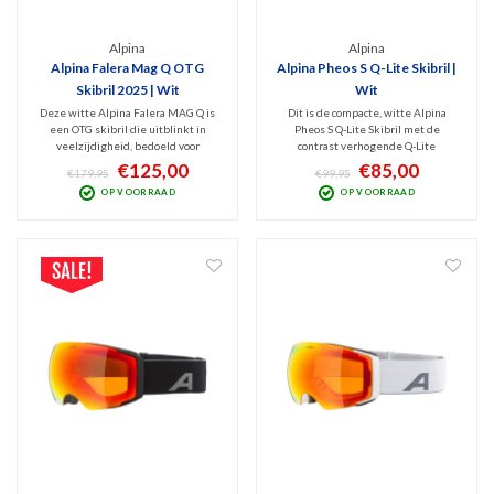
Alpina
Alpina
Alpina Falera Mag Q OTG
Alpina Pheos S Q-Lite Skibril |
Skibril 2025 | Wit
Wit
Deze witte Alpina Falera MAG Q is
Dit is de compacte, witte Alpina
een OTG skibril die uitblinkt in
Pheos S Q-Lite Skibril met de
veelzijdigheid, bedoeld voor
contrast verhogende Q-Lite
wintersporters die zich graag
Mandarin Mirror lens (Cat. 2). Deze
€125,00
€85,00
€179,95
€99,95
voorbereiden op wisselende
spiegellens filtert de schadelijk UV
OP VOORRAAD
OP VOORRAAD
weersomstandigheden. V.v. handig,
100% en blokt Infrarode straling.
magnetisch lenswisselsysteem incl.
Optimaal zicht bij bewolkt tot licht
2 lenzen (Cat. 0+2) en opbergbox.
zonnig weer.