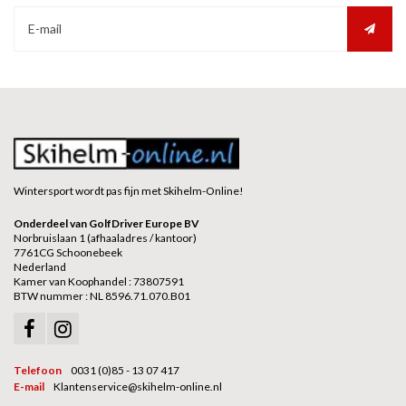
Wintersport wordt pas fijn met Skihelm-Online!
Onderdeel van GolfDriver Europe BV
Norbruislaan 1 (afhaaladres / kantoor)
7761CG Schoonebeek
Nederland
Kamer van Koophandel : 73807591
BTW nummer : NL 8596.71.070.B01
Telefoon
0031 (0)85 - 13 07 417
E-mail
Klantenservice@skihelm-online.nl