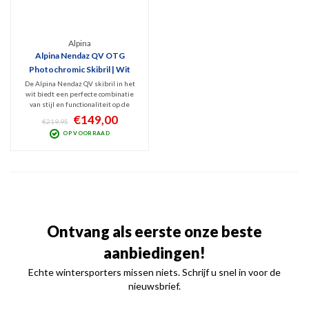
Alpina
Alpina Nendaz QV OTG
Photochromic Skibril | Wit
De Alpina Nendaz QV skibril in het
wit biedt een perfecte combinatie
van stijl en functionaliteit op de
piste. Met zijn eigentijdse ontwerp,
€149,00
€219,95
geavanceerde technologie en
OP VOORRAAD
meekleurende lens zorgt deze bril
voor helder zicht en optimale
bescherming.
Ontvang als eerste onze beste
aanbiedingen!
Echte wintersporters missen niets. Schrijf u snel in voor de
nieuwsbrief.