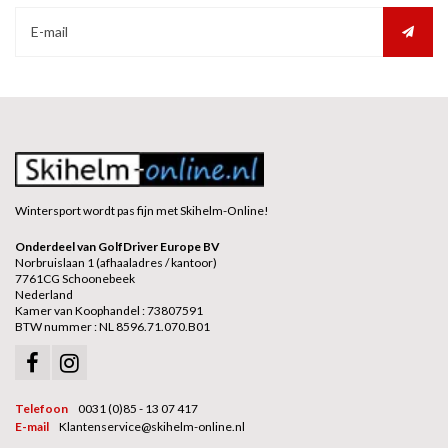
Wintersport wordt pas fijn met Skihelm-Online!
Onderdeel van GolfDriver Europe BV
Norbruislaan 1 (afhaaladres / kantoor)
7761CG Schoonebeek
Nederland
Kamer van Koophandel : 73807591
BTW nummer : NL 8596.71.070.B01
Telefoon
0031 (0)85 - 13 07 417
E-mail
Klantenservice@skihelm-online.nl