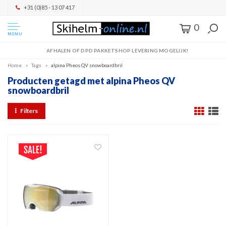
+31 (0)85 - 13 07 417
0
MENU
AFHALEN OF DPD PAKKETSHOP LEVERING MOGELIJK!
Home
Tags
alpina Pheos QV snowboardbril
Producten getagd met alpina Pheos QV
snowboardbril
Filters