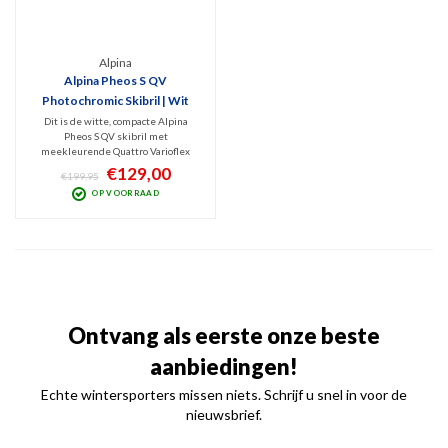
Alpina
Alpina Pheos S QV
Photochromic Skibril | Wit
Dit is de witte, compacte Alpina
Pheos S QV skibril met
meekleurende Quattro Varioflex
Gold Mirror lens (Cat. 2-3). Deze
€129,00
€199,95
hoogwaardige, Photochromic lens
OP VOORRAAD
heeft een Polarized coating tegen
schitteringen die 100% schadelijk
UV filtert en Infrarood blokt.
Ontvang als eerste onze beste
aanbiedingen!
Echte wintersporters missen niets. Schrijf u snel in voor de
nieuwsbrief.