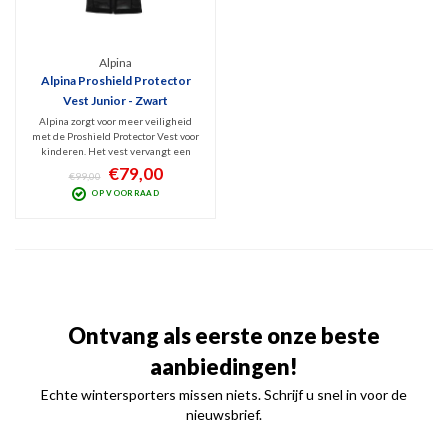
Alpina
Alpina Proshield Protector
Vest Junior - Zwart
Alpina zorgt voor meer veiligheid
met de Proshield Protector Vest voor
kinderen. Het vest vervangt een
laagje kleding, is ademend en
€79,00
€99,00
comfortabel om te dragen en
OP VOORRAAD
beschermt de ruggengraat tegen
ernstige verwondingen.
Ontvang als eerste onze beste
aanbiedingen!
Echte wintersporters missen niets. Schrijf u snel in voor de
nieuwsbrief.