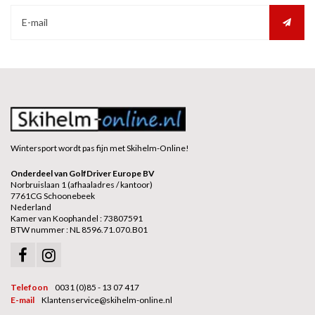
Wintersport wordt pas fijn met Skihelm-Online!
Onderdeel van GolfDriver Europe BV
Norbruislaan 1 (afhaaladres / kantoor)
7761CG Schoonebeek
Nederland
Kamer van Koophandel : 73807591
BTW nummer : NL 8596.71.070.B01
Telefoon
0031 (0)85 - 13 07 417
E-mail
Klantenservice@skihelm-online.nl