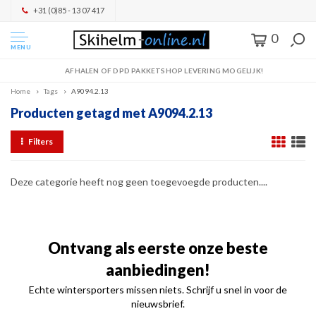
+31 (0)85 - 13 07 417
0
MENU
AFHALEN OF DPD PAKKETSHOP LEVERING MOGELIJK!
Home
Tags
A9094.2.13
Producten getagd met A9094.2.13
Filters
Deze categorie heeft nog geen toegevoegde producten....
Ontvang als eerste onze beste
aanbiedingen!
Echte wintersporters missen niets. Schrijf u snel in voor de
nieuwsbrief.