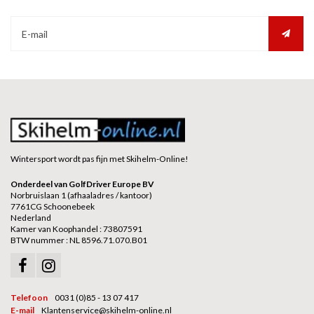
Wintersport wordt pas fijn met Skihelm-Online!
Onderdeel van GolfDriver Europe BV
Norbruislaan 1 (afhaaladres / kantoor)
7761CG Schoonebeek
Nederland
Kamer van Koophandel : 73807591
BTW nummer : NL 8596.71.070.B01
Telefoon
0031 (0)85 - 13 07 417
E-mail
Klantenservice@skihelm-online.nl