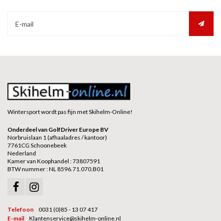
Wintersport wordt pas fijn met Skihelm-Online!
Onderdeel van GolfDriver Europe BV
Norbruislaan 1 (afhaaladres / kantoor)
7761CG Schoonebeek
Nederland
Kamer van Koophandel : 73807591
BTW nummer : NL 8596.71.070.B01
Telefoon
0031 (0)85 - 13 07 417
E-mail
Klantenservice@skihelm-online.nl