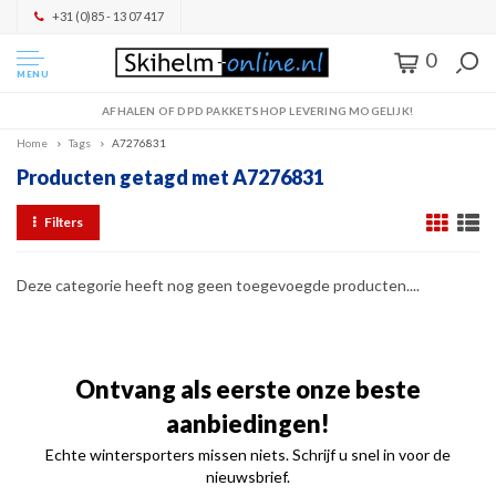
+31 (0)85 - 13 07 417
0
MENU
AFHALEN OF DPD PAKKETSHOP LEVERING MOGELIJK!
Home
Tags
A7276831
Producten getagd met A7276831
Filters
Deze categorie heeft nog geen toegevoegde producten....
Ontvang als eerste onze beste
aanbiedingen!
Echte wintersporters missen niets. Schrijf u snel in voor de
nieuwsbrief.