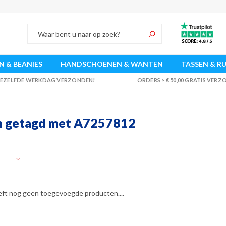
 & BEANIES
HANDSCHOENEN & WANTEN
TASSEN & R
 DEZELFDE WERKDAG VERZONDEN!
ORDERS > € 50,00 GRATIS VER
n getagd met A7257812
eft nog geen toegevoegde producten....