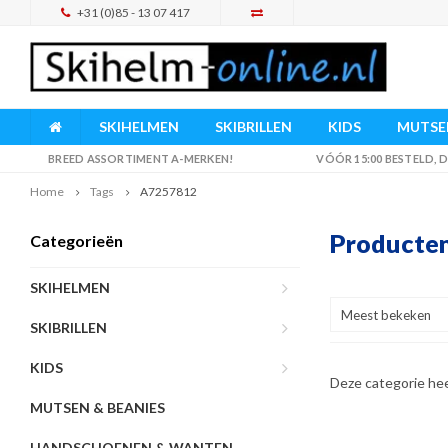
+31 (0)85 - 13 07 417
SKIHELMEN
SKIBRILLEN
KIDS
MUTSEN
BREED ASSORTIMENT A-MERKEN!
VÓÓR 15:00 BESTELD,
Home
Tags
A7257812
Producte
Categorieën
SKIHELMEN
Meest bekeken
SKIBRILLEN
KIDS
Deze categorie he
MUTSEN & BEANIES
HANDSCHOENEN & WANTEN