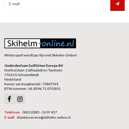
Wintersport wordt pas fijn met Skihelm-Online!
Onderdeel van GolfDriver Europe BV
Norbruislaan 1 (afhaaladres / kantoor)
7761CG Schoonebeek
Nederland
Kamer van Koophandel : 73807591
BTW nummer : NL 8596.71.070.B01
Telefoon
0031 (0)85 - 13 07 417
E-mail
Klantenservice@skihelm-online.nl