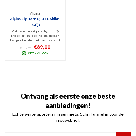
Alpina
Alpina Big Horn Q-LITE Skibril
| Grijs
Met deze coole Alpina Big Horn Q-
Lite skibril ga je stijlvol de piste af.
Een groot model met maximaal zicht
met Quattroflex Lite Mirror lens (Cat.
€89,00
€139,95
2). Thermoblock techniek waardoor
OP VOORRAAD
de bril niet bevriest en nauwelijks
beslaat. Erg comfortabel.
Ontvang als eerste onze beste
aanbiedingen!
Echte wintersporters missen niets. Schrijf u snel in voor de
nieuwsbrief.