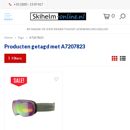
+31 (0)85 - 13 07 417
0
MENU
AFHALEN OF DPD PAKKETSHOP LEVERING MOGELIJK!
Home
Tags
A7207823
Producten getagd met A7207823
Filters