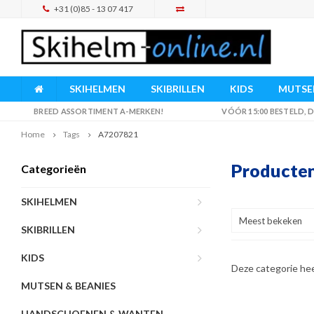
+31 (0)85 - 13 07 417
SKIHELMEN
SKIBRILLEN
KIDS
MUTSEN
BREED ASSORTIMENT A-MERKEN!
VÓÓR 15:00 BESTELD,
Home
Tags
A7207821
Producte
Categorieën
SKIHELMEN
Meest bekeken
SKIBRILLEN
KIDS
Deze categorie he
MUTSEN & BEANIES
HANDSCHOENEN & WANTEN