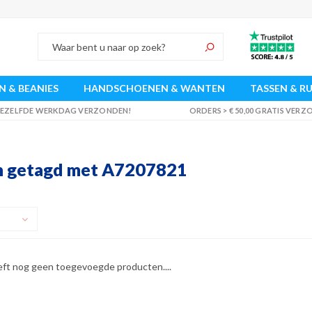
 & BEANIES
HANDSCHOENEN & WANTEN
TASSEN & R
 DEZELFDE WERKDAG VERZONDEN!
ORDERS > € 50,00 GRATIS VER
n getagd met A7207821
eft nog geen toegevoegde producten....