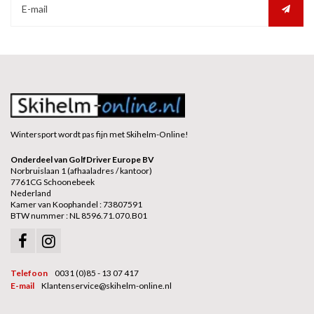
Wintersport wordt pas fijn met Skihelm-Online!
Onderdeel van GolfDriver Europe BV
Norbruislaan 1 (afhaaladres / kantoor)
7761CG Schoonebeek
Nederland
Kamer van Koophandel : 73807591
BTW nummer : NL 8596.71.070.B01
Telefoon
0031 (0)85 - 13 07 417
E-mail
Klantenservice@skihelm-online.nl