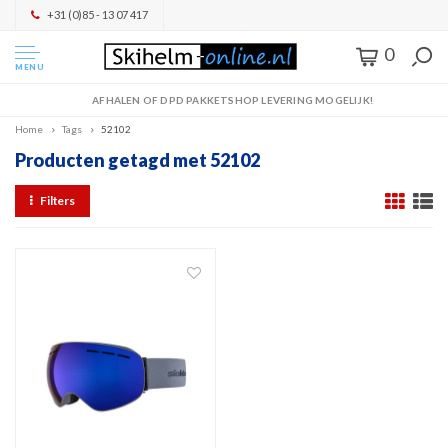
+31 (0)85 - 13 07 417
0
MENU
AFHALEN OF DPD PAKKETSHOP LEVERING MOGELIJK!
Home
Tags
52102
Producten getagd met 52102
Filters