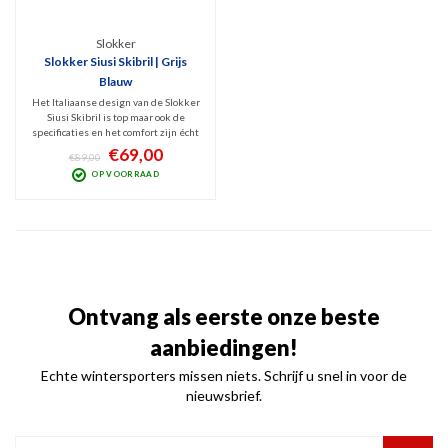
Slokker
Slokker Siusi Skibril | Grijs
Blauw
Het Italiaanse design van de Slokker
Siusi Skibril is top maar ook de
specificaties en het comfort zijn écht
op niveau. De geventileerde,
€69,00
€89,00
sferische lens met harde
OP VOORRAAD
spiegelcoating is niet alleen cool, hij
beschermt ook 100% tegen UV en
Infrarood.
Ontvang als eerste onze beste
aanbiedingen!
Echte wintersporters missen niets. Schrijf u snel in voor de
nieuwsbrief.