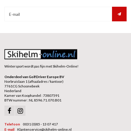
Wintersport wordt pas fijn met Skihelm-Online!
Onderdeel van GolfDriver Europe BV
Norbruislaan 1 (afhaaladres / kantoor)
7761CG Schoonebeek
Nederland
Kamer van Koophandel : 73807591
BTW nummer : NL 8596.71.070.B01
Telefoon
0031 (0)85 - 13 07 417
E-mail
Klantenservice@skihelm-online.nl