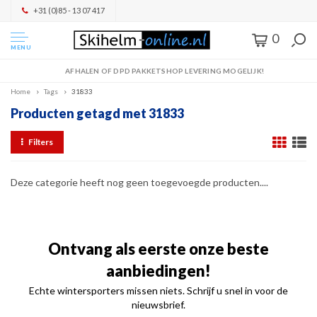
+31 (0)85 - 13 07 417
0
MENU
AFHALEN OF DPD PAKKETSHOP LEVERING MOGELIJK!
Home
Tags
31833
Producten getagd met 31833
Filters
Deze categorie heeft nog geen toegevoegde producten....
Ontvang als eerste onze beste
aanbiedingen!
Echte wintersporters missen niets. Schrijf u snel in voor de
nieuwsbrief.