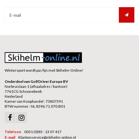
Wintersport wordt pas fijn met Skihelm-Online!
Onderdeel van GolfDriver Europe BV
Norbruislaan 1 (afhaaladres / kantoor)
7761CG Schoonebeek
Nederland
Kamer van Koophandel : 73807591
BTW nummer : NL 8596.71.070.B01
Telefoon
0031 (0)85 - 13 07 417
E-mail
Klantenservice@skihelm-online.nl