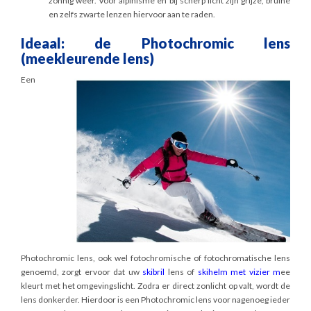
zonnig weer. Voor alpinisme en bij scherp licht zijn grijze, bruine
en zelfs zwarte lenzen hiervoor aan te raden.
Ideaal: de Photochromic lens
(meekleurende lens)
Een
Photochromic lens, ook wel fotochromische of fotochromatische lens
genoemd, zorgt ervoor dat uw
skibril
lens of
skihelm met vizier
m
ee
kleurt met het omgevingslicht. Zodra er direct zonlicht op valt, wordt de
lens donkerder. Hierdoor is een Photochromic lens voor nagenoeg ieder