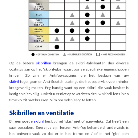
Op de betere
skibrillen
brengen de skibril-fabrikanten dus diverse
coatings aan op het 'skibril-glas' waardoor ze specifieke eigenschappen
krijgen. Zo zijn er Antifog-coatings die het beslaan van uw
skibril
tegengaan en Anti-Scratch coatings die het oppervlak veel minder
krasgevoelig maken. Erg handig want op een skibril die vaak beslaat is
lastig en niet veilig. Ook zit u er niet op te wachten dat uw skibril-lens in no
time vol zit met krassen. Slim om ook hierop te letten.
Skibrillen en ventilatie
Bij een goede
skibril
beslaat het 'glas' niet of nauwelijks. Dat heeft een
paar oorzaken. Enerzijds zijn lenzen Anti-fog behandeld, anderzijds is
het ontwerp vaak zo dat er in het frame en / of in het 'glas' een