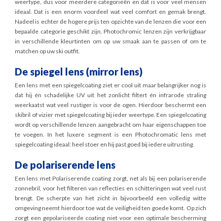
weertype, dus voor meerdere categorieën en dat is voor veel mensen
ideaal. Dat is een enorm voordeel wat veel comfort en gemak brengt.
Nadeel is echter de hogere prijs ten opzichte van de lenzen die voor een
bepaalde categorie geschikt zijn. Photochromic lenzen zijn verkrijgbaar
in verschillende kleurtinten om op uw smaak aan te passen of om te
matchen op uw ski outfit.
De spiegel lens (mirror lens)
Een lens met een spiegelcoating ziet er cool uit maar belangrijker nog is
dat hij én schadelijke UV uit het zonlicht filtert én infrarode straling
weerkaatst wat veel rustiger is voor de ogen. Hierdoor beschermt een
skibril of vizier met spiegelcoating bij ieder weertype. Een spiegelcoating
wordt op verschillende lenzen aangebracht om haar eigenschappen toe
te voegen. In het luxere segment is een Photochromatic lens met
spiegelcoating ideaal: heel stoer en hij past goed bij iedere uitrusting.
De polariserende lens
Een lens met Polariserende coating zorgt, net als bij een polariserende
zonnebril, voor het filteren van reflecties en schitteringen wat veel rust
brengt. De scherpte van het zicht in bijvoorbeeld een volledig witte
omgeving neemt hierdoor toe wat de veiligheid ten goede komt. Op zich
zorgt een gepolariseerde coating niet voor een optimale bescherming