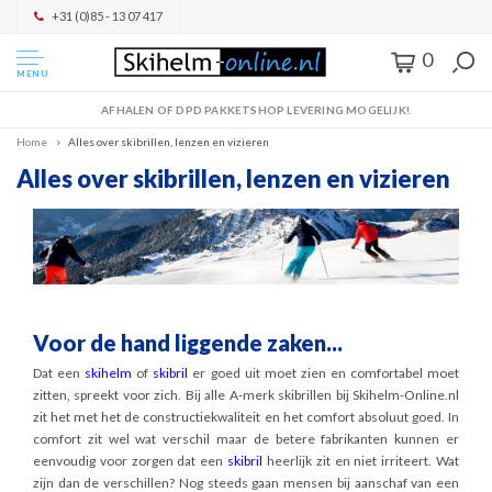
+31 (0)85 - 13 07 417
0
MENU
AFHALEN OF DPD PAKKETSHOP LEVERING MOGELIJK!
Home
Alles over skibrillen, lenzen en vizieren
Alles over skibrillen, lenzen en vizieren
Voor de hand liggende zaken...
Dat een
skihelm
of
skibril
er goed uit moet zien en comfortabel moet
zitten, spreekt voor zich. Bij alle A-merk skibrillen bij Skihelm-Online.nl
zit het met het de constructiekwaliteit en het comfort absoluut goed. In
comfort zit wel wat verschil maar de betere fabrikanten kunnen er
eenvoudig voor zorgen dat een
skibril
heerlijk zit en niet irriteert. Wat
zijn dan de verschillen? Nog steeds gaan mensen bij aanschaf van een