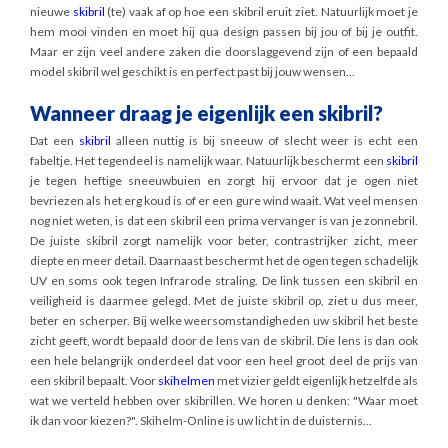
nieuwe
skibril
(te) vaak af op hoe een skibril eruit ziet. Natuurlijk moet je
hem mooi vinden en moet hij qua design passen bij jou of bij je outfit.
Maar er zijn veel andere zaken die doorslaggevend zijn of een bepaald
model skibril wel geschikt is en perfect past bij jouw wensen...
Wanneer draag je eigenlijk een skibril?
Dat een
skibril
alleen nuttig is bij sneeuw of slecht weer is echt een
fabeltje. Het tegendeel is namelijk waar. Natuurlijk beschermt een
skibril
je tegen heftige sneeuwbuien en zorgt hij ervoor dat je ogen niet
bevriezen als het erg koud is of er een gure wind waait. Wat veel mensen
nog niet weten, is dat een skibril een prima vervanger is van je zonnebril.
De juiste skibril zorgt namelijk voor beter, contrastrijker zicht, meer
diepte en meer detail. Daarnaast beschermt het de ogen tegen schadelijk
UV en soms ook tegen Infrarode straling. De link tussen een skibril en
veiligheid is daarmee gelegd. Met de juiste skibril op, ziet u dus meer,
beter en scherper. Bij welke weersomstandigheden uw skibril het beste
zicht geeft, wordt bepaald door de lens van de skibril. Die lens is dan ook
een hele belangrijk onderdeel dat voor een heel groot deel de prijs van
een skibril bepaalt. Voor
skihelmen
met vizier geldt eigenlijk hetzelfde als
wat we verteld hebben over skibrillen. We horen u denken: "Waar moet
ik dan voor kiezen?". Skihelm-Online is uw licht in de duisternis...