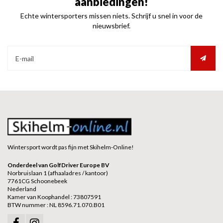
aanbiedingen!
Echte wintersporters missen niets. Schrijf u snel in voor de
nieuwsbrief.
Wintersport wordt pas fijn met Skihelm-Online!
Onderdeel van GolfDriver Europe BV
Norbruislaan 1 (afhaaladres / kantoor)
7761CG Schoonebeek
Nederland
Kamer van Koophandel : 73807591
BTW nummer : NL 8596.71.070.B01