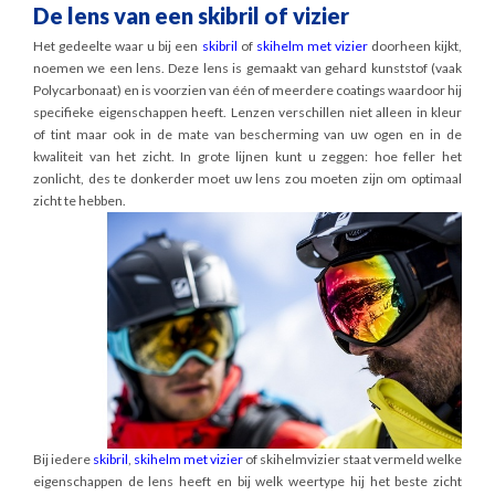
De lens van een skibril of vizier
Het gedeelte waar u bij een
skibril
of
skihelm met vizier
doorheen kijkt,
noemen we een lens. Deze lens is gemaakt van gehard kunststof (vaak
Polycarbonaat) en is voorzien van één of meerdere coatings waardoor hij
specifieke eigenschappen heeft. Lenzen verschillen niet alleen in kleur
of tint maar ook in de mate van bescherming van uw ogen en in de
kwaliteit van het zicht. In grote lijnen kunt u zeggen: hoe feller het
zonlicht, des te donkerder moet uw lens zou moeten zijn om optimaal
zicht te hebben.
Bij iedere
skibril
,
skihelm met vizier
of skihelmvizier staat vermeld welke
eigenschappen de lens heeft en bij welk weertype hij het beste zicht