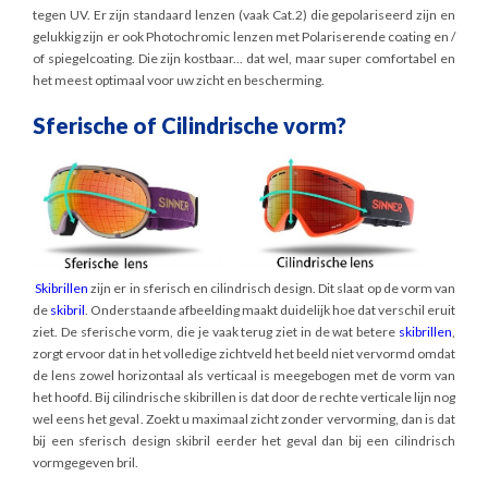
tegen UV. Er zijn standaard lenzen (vaak Cat.2) die gepolariseerd zijn en
gelukkig zijn er ook Photochromic lenzen met Polariserende coating en /
of spiegelcoating. Die zijn kostbaar... dat wel, maar super comfortabel en
het meest optimaal voor uw zicht en bescherming.
Sferische of Cilindrische vorm?
Skibrillen
zijn er in sferisch en cilindrisch design. Dit slaat op de vorm van
de
skibril
. Onderstaande afbeelding maakt duidelijk hoe dat verschil eruit
ziet. De sferische vorm, die je vaak terug ziet in de wat betere
skibrillen
,
zorgt ervoor dat in het volledige zichtveld het beeld niet vervormd omdat
de lens zowel horizontaal als verticaal is meegebogen met de vorm van
het hoofd. Bij cilindrische skibrillen is dat door de rechte verticale lijn nog
wel eens het geval. Zoekt u maximaal zicht zonder vervorming, dan is dat
bij een sferisch design skibril eerder het geval dan bij een cilindrisch
vormgegeven bril.