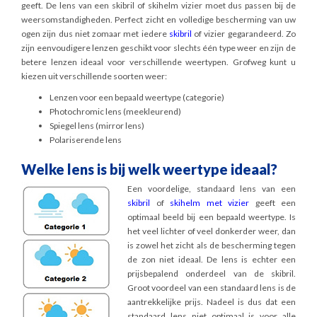
geeft. De lens van een skibril of skihelm vizier moet dus passen bij de
weersomstandigheden. Perfect zicht en volledige bescherming van uw
ogen zijn dus niet zomaar met iedere
skibril
of vizier gegarandeerd. Zo
zijn eenvoudigere lenzen geschikt voor slechts één type weer en zijn de
betere lenzen ideaal voor verschillende weertypen. Grofweg kunt u
kiezen uit verschillende soorten weer:
Lenzen voor een bepaald weertype (categorie)
Photochromic lens (meekleurend)
Spiegel lens (mirror lens)
Polariserende lens
Welke lens is bij welk weertype ideaal?
Een voordelige, standaard lens van een
skibril
of
skihelm met vizier
geeft een
optimaal beeld bij een bepaald weertype. Is
het veel lichter of veel donkerder weer, dan
is zowel het zicht als de bescherming tegen
de zon niet ideaal. De lens is echter een
prijsbepalend onderdeel van de skibril.
Groot voordeel van een standaard lens is de
aantrekkelijke prijs. Nadeel is dus dat een
standaard lens niet optimaal is voor alle