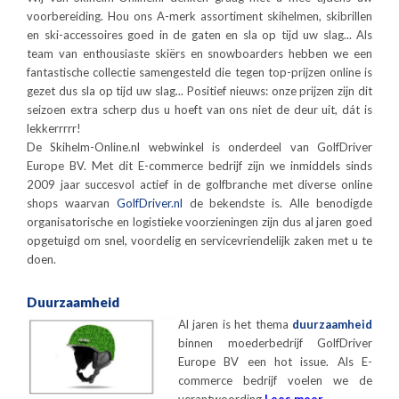
voorbereiding. Hou ons A-merk assortiment skihelmen, skibrillen
en ski-accessoires goed in de gaten en sla op tijd uw slag... Als
team van enthousiaste skiërs en snowboarders hebben we een
fantastische collectie samengesteld die tegen top-prijzen online is
gezet dus sla op tijd uw slag... Positief nieuws: onze prijzen zijn dit
seizoen extra scherp dus u hoeft van ons niet de deur uit, dát is
lekkerrrrr!
De Skihelm-Online.nl webwinkel is onderdeel van GolfDriver
Europe BV. Met dit E-commerce bedrijf zijn we inmiddels sinds
2009 jaar succesvol actief in de golfbranche met diverse online
shops waarvan
GolfDriver.nl
de bekendste is. Alle benodigde
organisatorische en logistieke voorzieningen zijn dus al jaren goed
opgetuigd om snel, voordelig en servicevriendelijk zaken met u te
doen.
Duurzaamheid
Al jaren is het thema
duurzaamheid
binnen moederbedrijf GolfDriver
Europe BV een hot issue. Als E-
commerce bedrijf voelen we de