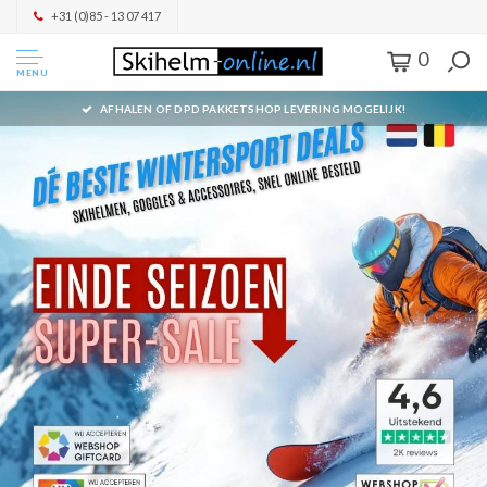
+31 (0)85 - 13 07 417
0
MENU
AFHALEN OF DPD PAKKETSHOP LEVERING MOGELIJK!