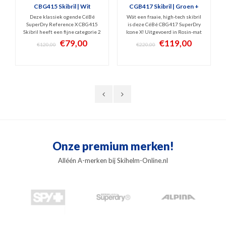
CBG415 Skibril | Wit
CGB417 Skibril | Groen +
EXTRA LENS
Deze klassiek ogende CéBé
Wát een fraaie, high-tech skibril
SuperDry Reference X CBG415
is deze CéBé CBG417 SuperDry
Skibril heeft een fijne categorie 2
Icone X! Uitgevoerd in Rosin-mat
spiegellens voor bewolkt en licht
groene kleur en v.v. slim,
€79,00
€119,00
€120,00
€220,00
zonnig weer. Witte large-fit snow
magnetisch lenswissel systeem.
goggles met Cilindrische
Hoog comfort, Anti-Fog gecoat,
lensvorm, hoog comfort en Anti-
anti-kras laag. Incl. een lichte (S1)
Fog en anti-kras coating. SuperDry
én een donkere (S3) spiegel-lens
design
Onze premium merken!
Alléén A-merken bij Skihelm-Online.nl